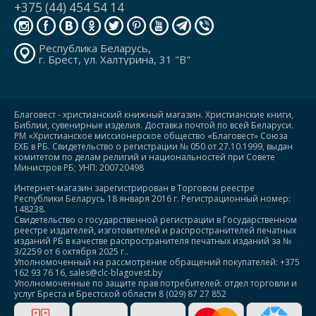
+375 (44) 454 54 14
Республика Беларусь,
г. Брест, ул. Халтурина, 31 "В"
Благовест - христианский книжный магазин. Христианские книги,
Библии, сувенирные изделия. Доставка почтой по всей Беларуси.
РМ «Христианское миссионерское общество «Благовест» Союза
ЕХБ в РБ. Свидетельство о регистрации № 050 от 27.10.1999, выдан
комитетом по делам религий и национальностей при Совете
Министров РБ; УНП: 200720498
Интернет-магазин зарегистрирован в Торговом реестре
Республики Беларусь 18 января 2016 г. Регистрационный номер:
148238.
Свидетельство о государственной регистрации в Государственном
реестре издателей, изготовителей и распространителей печатных
изданий РБ в качестве распространителя печатных изданий за №
3/2259 от 6 октября 2025 г..
Уполномоченный на рассмотрение обращений покупателей: +375
162 93 76 16, sales@clc-blagovest.by
Уполномоченные по защите прав потребителей: отдел торговли и
услуг Бреста и Брестской области 8 (029) 87 27 852