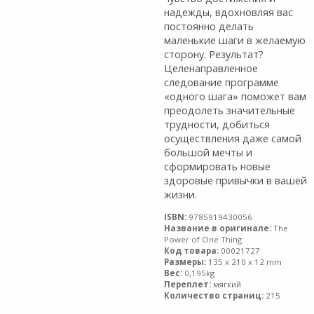
надежды, вдохновляя вас
постоянно делать
маленькие шаги в желаемую
сторону. Результат?
Целенаправленное
следование программе
«одного шага» поможет вам
преодолеть значительные
трудности, добиться
осуществления даже самой
большой мечты и
сформировать новые
здоровые привычки в вашей
жизни.
ISBN:
9785919430056
Название в оригинале:
The
Power of One Thing
Код товара:
00021727
Размеры:
135 x 210 x 12 mm
Вес:
0,195kg
Переплет:
мягкий
Количество страниц:
215