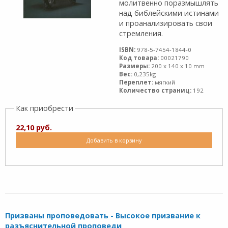
молитвенно поразмышлять
над библейс­кими истинами
и проанализировать свои
стрем­ления.
ISBN:
978-5-7454-1844-0
Код товара:
00021790
Размеры:
200 x 140 x 10 mm
Вес:
0,235kg
Переплет:
мягкий
Количество страниц:
192
Как приобрести
22,10 руб.
Добавить в корзину
Призваны проповедовать - Высокое призвание к
разъяснительной проповеди