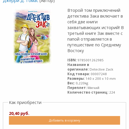
Джерри Д. Томас
(Автор)
Второй том приключений
детектива Зака включает в
себя две книги
захватывающих историй! В
третьей книге Зак вместе с
папой отправляется в
путешествие по Среднему
Востоку
ISBN:
9785001262985
Название в
оригинале:
Detective Zack
Код товара:
00007248
Размеры:
140 x 200 x 10 mm
Вес:
0,220kg
Переплет:
Мягкий
Количество страниц:
224
Как приобрести
20,40 руб.
Добавить в корзину