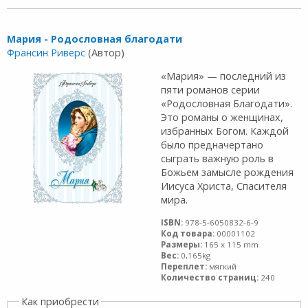
Мария - Родословная благодати
Франсин Риверс
(Автор)
«Мария» — последний из
пяти романов серии
«Родословная Благодати».
Это романы о женщинах,
избранных Богом. Каждой
было предначертано
сыграть важную роль в
Божьем замысле рождения
Иисуса Христа, Спасителя
мира.
ISBN:
978-5-6050832-6-9
Код товара:
00001102
Размеры:
165 x 115 mm
Вес:
0,165kg
Переплет:
мягкий
Количество страниц:
240
Как приобрести