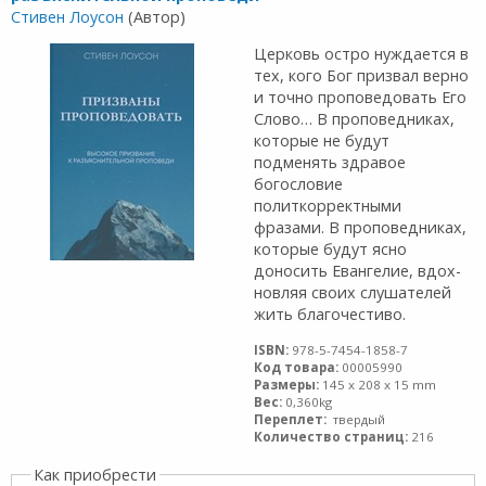
Стивен Лоусон
(Автор)
Церковь остро нуждается в
тех, кого Бог призвал верно
и точно проповедовать Его
Слово… В проповедниках,
которые не будут
подменять здравое
богословие
политкорректными
фразами. В проповедниках,
которые будут ясно
доносить Евангелие, вдох­
новляя своих слушателей
жить благочестиво.
ISBN:
978-5-7454-1858-7
Код товара:
00005990
Размеры:
145 x 208 x 15 mm
Вес:
0,360kg
Переплет:
твердый
Количество страниц:
216
Как приобрести