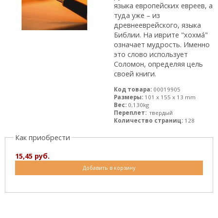
языка европейских евреев, а
туда уже – из
древнееврейского, языка
Библии. На иврите "хохмá"
означает мудрость. Именно
это слово использует
Соломон, определяя цель
своей книги.
Код товара:
00019905
Размеры:
101 x 155 x 13 mm
Вес:
0,130kg
Переплет:
твердый
Количество страниц:
128
Как приобрести
15,45 руб.
Добавить в корзину