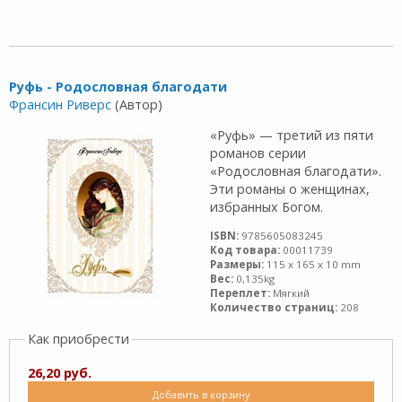
Руфь - Родословная благодати
Франсин Риверс
(Автор)
«Руфь» — третий из пяти
романов серии
«Родословная благодати».
Эти романы о женщинах,
избранных Богом.
ISBN:
9785605083245
Код товара:
00011739
Размеры:
115 x 165 x 10 mm
Вес:
0,135kg
Переплет:
Мягкий
Количество страниц:
208
Как приобрести
26,20 руб.
Добавить в корзину