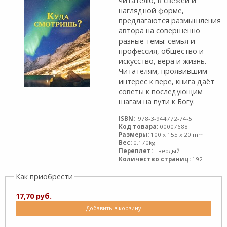
читателю, в свежей и
наглядной форме,
предлагаются размышления
автора на совершенно
разные темы: семья и
профессия, общество и
искусство, вера и жизнь.
Читателям, проявившим
интерес к вере, книга даёт
советы к последующим
шагам на пути к Богу.
ISBN:
978-3-944772-74-5
Код товара:
00007688
Размеры:
100 x 155 x 20 mm
Вес:
0,170kg
Переплет:
твердый
Количество страниц:
192
Как приобрести
17,70 руб.
Добавить в корзину