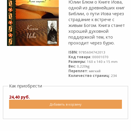
Юлии Блюм о Книге Иова,
одной из древнейших книг
Библии, о пути Иова через
страдание к встрече с
живым Богом. Книга станет
хорошей духовной
поддержкой тем, кто
проходит через бурю.
ISBN:
9785604742013
Код товара:
00001070
Размеры:
160 x 140 x 15 mm
Вес:
0,220kg
Переплет:
мягкий
Количество страниц:
234
Как приобрести
24,40 руб.
Добавить в корзину