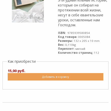
Эти удивительные истории,
которые он собирал на
протяжении всей жизни,
несут в себе евангель­ские
уроки, оставленные нам
Господом.
ISBN:
9785939580854
Код товара:
0005084
Размеры:
132 x 205 x 10 mm
Вес:
0,110kg
Переплет:
мягкий
Количество страниц:
112
Как приобрести
15,00 руб.
Добавить в корзину