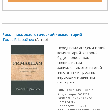
Римлянам: экзегетический комментарий
Томас Р. Шрайнер
(Автор)
Перед вами академический
комментарий, который
будет полезен как
специалистам,
занимающимся экзегезой
тек­ста, так и простым
верующим и занятым
пасторам.
ISBN:
978-5-7454-1860-0
Код товара:
00022271
Размеры:
170 x 240 x 50 mm
Вес:
1,510kg
Переплет:
твердый
Количество страниц:
1040