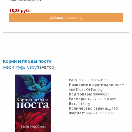
18,85 руб.
Добавить в корзину
Корни и плоды поста
Мэри Руфь Своуп
(Автор)
ISBN:
9785861814317
Название в оригинале:
Roots
And Fruits Of Fasting
Код товара:
00000657
Размеры:
125 x 200 x 8 mm
Вес:
0,160kg
Количество страниц:
160
Формат:
мягкий переплет