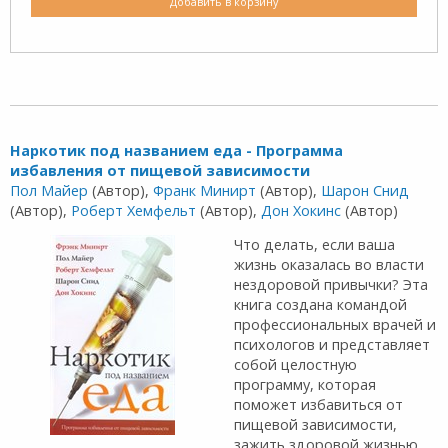
Добавить в корзину
Наркотик под названием еда - Программа
избавления от пищевой зависимости
Пол Майер
(Автор),
Франк Минирт
(Автор),
Шарон Снид
(Автор),
Роберт Хемфельт
(Автор),
Дон Хокинс
(Автор)
Что делать, если ваша
жизнь оказалась во власти
нездоровой привычки? Эта
книга создана командой
профессиональных врачей и
психологов и представляет
собой целостную
программу, которая
поможет избавиться от
пищевой зависимости,
зажить здоровой жизнью.