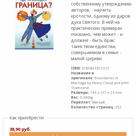
собственному утверждению
авторов, - научить
кротости, одному из даров
духа Святого. В ней на
практических примерах
показано, чем может - и
должен! - быть брак:
таинством единства,
совершаемом в семье -
малой Церкви.
ISBN:
9785861815727
Название в
оригинале:
Воundaries in
Marriage by Henry Cloud and John
Townsend
Размеры:
145 x 217 x 23 mm
Вес:
0,300kg
Переплет:
Мягкий
Количество страниц:
352
Как приобрести
38,90 руб.