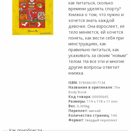
как питаться, сколько
времени уделять спорту?
Книжка о том, что нужно и
хочется знать каждой
девочке. Она взрослеет, её
тело меняется, ей хочется
понять, как вести себя при
менструациях, как
правильно питаться, как
ухаживать за своим "новым"
телом. На все эти и многие
другие вопросы ответит
книжка.
ISBN:
9785861817134
Название в оригинале:
The
Body Book
Код товара:
00000645
Размеры:
119 x 178 x 11 mm
Вес:
0,300kg
Переплет:
мягкий
Количество страниц:
144
Формат:
твердый переплект
Как приобрести