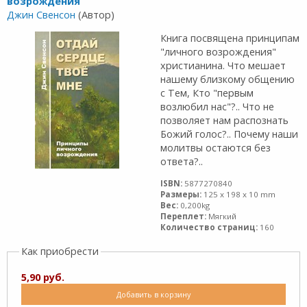
возрождения
Джин Свенсон
(Автор)
Книга посвящена принципам
"личного возрождения"
христианина. Что мешает
нашему близкому общению
с Тем, Кто "первым
возлюбил нас"?.. Что не
позволяет нам распознать
Божий голос?.. Почему наши
молитвы остаются без
ответа?..
ISBN:
5877270840
Размеры:
125 x 198 x 10 mm
Вес:
0,200kg
Переплет:
Мягкий
Количество страниц:
160
Как приобрести
5,90 руб.
Добавить в корзину