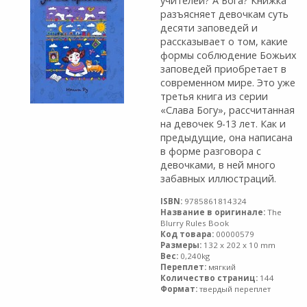
учителей? А Бога? Книжка
разъясняет девочкам суть
десяти заповедей и
рассказывает о том, какие
формы соблюдение Божьих
заповедей приобретает в
современном мире. Это уже
третья книга из серии
«Слава Богу», рассчитанная
на девочек 9-13 лет. Как и
предыдущие, она написана
в форме разговора с
девочками, в ней много
забавных иллюстраций.
ISBN:
9785861814324
Название в оригинале:
The
Blurry Rules Book
Код товара:
00000579
Размеры:
132 x 202 x 10 mm
Вес:
0,240kg
Переплет:
мягкий
Количество страниц:
144
Формат:
твердый переплет