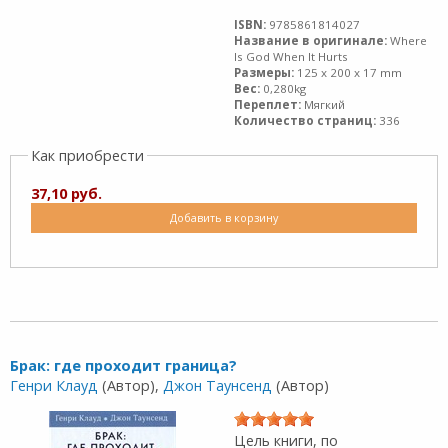
ISBN:
9785861814027
Название в оригинале:
Where
Is God When It Hurts
Размеры:
125 x 200 x 17 mm
Вес:
0,280kg
Переплет:
Мягкий
Количество страниц:
336
Как приобрести
37,10 руб.
Добавить в корзину
Брак: где проходит граница?
Генри Клауд
(Автор),
Джон Таунсенд
(Автор)
Цель книги, по