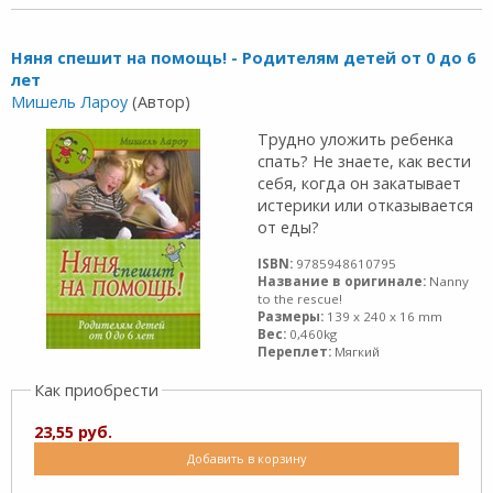
Няня спешит на помощь! - Родителям детей от 0 до 6
лет
Мишель Лароу
(Автор)
Трудно уложить ребенка
спать? Не знаете, как вести
себя, когда он закатывает
истерики или отказывается
от еды?
ISBN:
9785948610795
Название в оригинале:
Nanny
to the rescue!
Размеры:
139 x 240 x 16 mm
Вес:
0,460kg
Переплет:
Мягкий
Как приобрести
23,55 руб.
Добавить в корзину