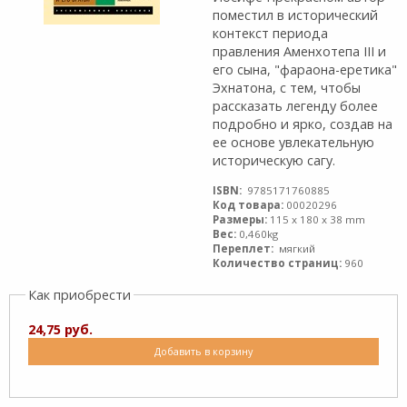
поместил в исторический
контекст периода
правления Аменхотепа III и
его сына, "фараона-еретика"
Эхнатона, с тем, чтобы
рассказать легенду более
подробно и ярко, создав на
ее основе увлекательную
историческую сагу.
ISBN:
9785171760885
Код товара:
00020296
Размеры:
115 x 180 x 38 mm
Вес:
0,460kg
Переплет:
мягкий
Количество страниц:
960
Как приобрести
24,75 руб.
Добавить в корзину