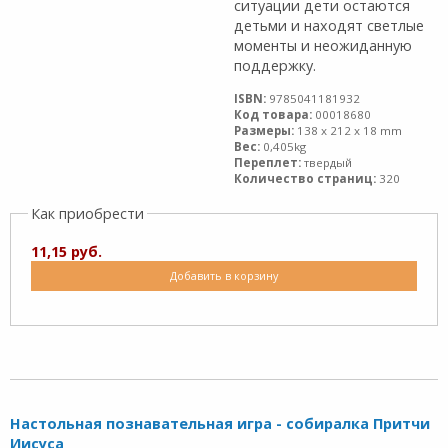
ситуации дети остаются
детьми и находят светлые
моменты и неожиданную
поддержку.
ISBN:
9785041181932
Код товара:
00018680
Размеры:
138 x 212 x 18 mm
Вес:
0,405kg
Переплет:
твердый
Количество страниц:
320
Как приобрести
11,15 руб.
Добавить в корзину
Настольная познавательная игра - собиралка Притчи
Иисуса