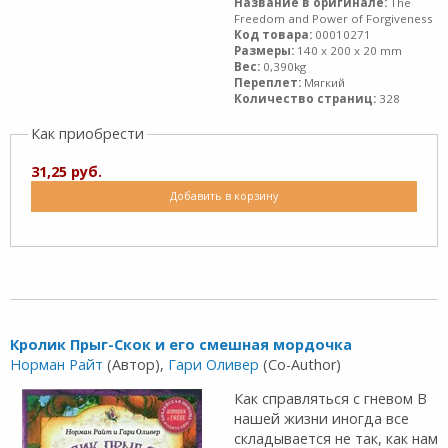
Название в оригинале:
The
Freedom and Power of Forgiveness
Код товара:
00010271
Размеры:
140 x 200 x 20 mm
Вес:
0,390kg
Переплет:
Мягкий
Количество страниц:
328
Как приобрести
31,25 руб.
Добавить в корзину
Кролик Прыг-Скок и его смешная мордочка
Норман Райт
(Автор),
Гари Оливер
(Co-Author)
Как справляться с гневом В
нашей жизни иногда все
складывается не так, как нам