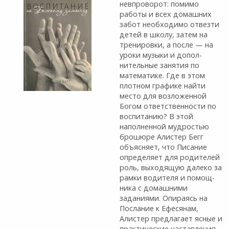
невпроворот: помимо
работы и всех домашних
забот необходимо отвезти
детей в школу, за­тем на
тренировки, а после — на
уроки музыки и допол­
нительные занятия по
математике. Где в этом
плотном графике найти
место для возложенной
Богом ответ­ственности по
воспитанию? В этой
наполненной мудростью
брошюре Алистер Бегг
объясняет, что Писание
определяет для родителей
роль, выходящую далеко за
рамки водителя и помощ­
ника с домашними
заданиями. Опираясь на
Послание к Ефесянам,
Алистер предлагает ясные и
практические наставления,