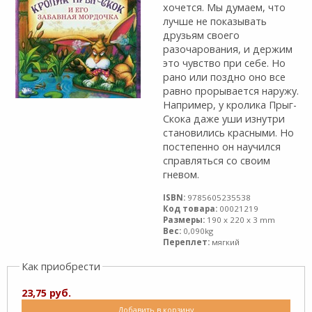
хочется. Мы думаем, что
лучше не показывать
друзьям своего
разочарования, и держим
это чувство при себе. Но
рано или поздно оно все
равно прорывается наружу.
Например, у кролика Прыг-
Скока даже уши изнутри
становились красными. Но
постепенно он научился
справляться со своим
гневом.
ISBN:
9785605235538
Код товара:
00021219
Размеры:
190 x 220 x 3 mm
Вес:
0,090kg
Переплет:
мягкий
Как приобрести
23,75 руб.
Добавить в корзину