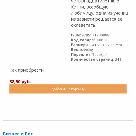
четырнадцатилетнюю
Китти, всеобщую
любимицу, одна из учениц
из зависти решается ее
оклеветать.
ISBN:
9785171730888
Код товара:
00012688
Размеры:
141 x 216 x 15 mm
Вес:
0,390kg
Переплет:
Твердый
Количество страниц:
248
Как приобрести
38,90 руб.
Добавить в корзину
Бизнес и Бог