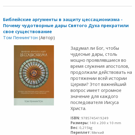
Библейские аргументы в защиту цессационизма -
Почему чудотворные дары Святого Духа прекратили
свое существование
Том Пеннингтон
(Автор)
Задумал ли Бог, чтобы
чудесные дары, столь
мощно проявляв­шиеся во
время служения апостолов,
продолжали действо­вать на
протяжении всей истории
Церкви? Этот важнейший
вопрос имеет огромное
значение для каждого
последова­теля Иисуса
Христа.
ISBN:
9785745419249
Размеры:
140 x 200 x 10 mm
Вес:
0,215kg
Переплет:
Мягкий