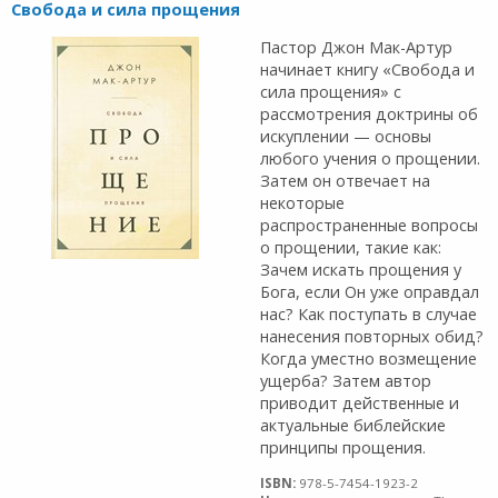
Свобода и сила прощения
Пастор Джон Мак-Артур
начинает книгу «Свобода и
сила прощения» с
рассмотрения доктрины об
иску­плении — основы
любого учения о прощении.
Затем он отвечает на
некоторые
распространенные вопросы
о прощении, такие как:
Зачем искать прощения у
Бога, если Он уже оправдал
нас? Как поступать в случае
на­несения повторных обид?
Когда уместно возмещение
ущерба? Затем автор
приводит действенные и
актуаль­ные библейские
принципы прощения.
ISBN:
978-5-7454-1923-2