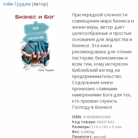
Уэйн Грудем
(Автор)
При нередкой сложности
совмещения мира бизнеса и
жизни веры, автор дает
целесообразные и простые
основания для лидерства в
бизнесе. Эта книга
рекомендована для чтения
пасторам, бизнесменам и
всем тем, кому интересен
библейский взгляд на
предпринимательство.
Содержание книги
пронизано славными
намерениями Бога для тех,
кто призван служить
Господу в бизнесе.
ISBN:
9785888692905
Код товара:
00021642
Размеры:
115 x 165 x 5 mm
Вес:
0,080kg
Переплет:
мягкий