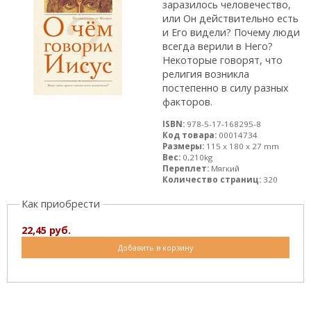
заразилось человечество,
или Он действительно есть
и Его видели? Почему люди
всегда верили в Него?
Некоторые говорят, что
религия возникла
постепенно в силу разных
факторов.
ISBN:
978-5-17-168295-8
Код товара:
00014734
Размеры:
115 x 180 x 27 mm
Вес:
0,210kg
Переплет:
Мягкий
Количество страниц:
320
Как приобрести
22,45 руб.
Добавить в корзину