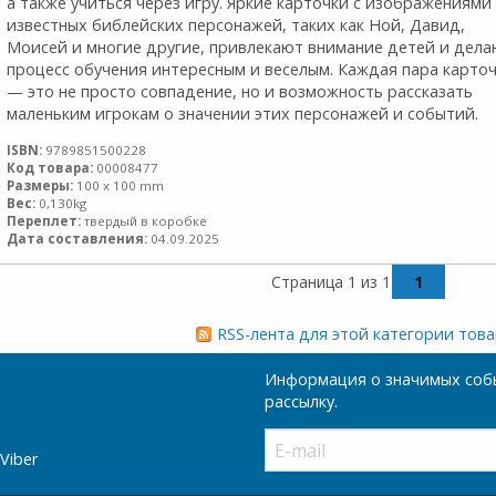
а также учиться через игру. Яркие карточки с изображениями
известных библейских персонажей, таких как Ной, Давид,
Моисей и многие другие, привлекают внимание детей и дела
процесс обучения интересным и веселым. Каждая пара карто
— это не просто совпадение, но и возможность рассказать
маленьким игрокам о значении этих персонажей и событий.
ISBN:
9789851500228
Код товара:
00008477
Размеры:
100 x 100 mm
Вес:
0,130kg
Переплет:
твердый в коробке
Дата составления:
04.09.2025
Страница 1 из 1
1
RSS-лента для этой категории тов
Информация о значимых собы
рассылку.
Viber