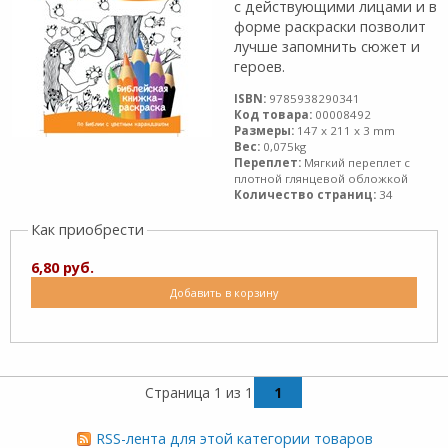
с действующими лицами и в
форме раскраски позволит
лучше запомнить сюжет и
героев.
ISBN:
9785938290341
Код товара:
00008492
Размеры:
147 x 211 x 3 mm
Вес:
0,075kg
Переплет:
Мягкий переплет с
плотной глянцевой обложкой
Количество страниц:
34
Как приобрести
6,80 руб.
Добавить в корзину
Страница 1 из 1
1
RSS-лента для этой категории товаров