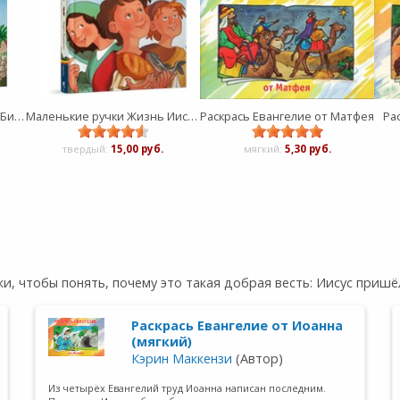
Маленькие ручки Детская Библия
Маленькие ручки Жизнь Иисуса
Раскрась Евангелие от Матфея
Ра
твердый:
15,00 руб.
мягкий:
5,30 руб.
и, чтобы понять, почему это такая добрая весть: Иисус пришё
Раскрась Евангелие от Иоанна
(мягкий)
Кэрин Маккензи
(Автор)
Из четырёх Евангелий труд Иоанна написан последним.