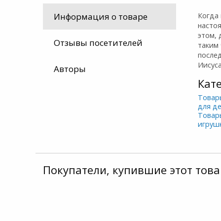
Когда
Информация о товаре
насто
этом,
Отзывы посетителей
таким 
после
Иисуса
Авторы
Кат
Товар
для д
Товар
игруш
Покупатели, купившие этот това