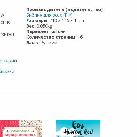
Производитель (издательство)
:
Библия для всех (РФ)
об
Размеры
: 210 x 145 x 1 mm
менно
Вес
: 0,050kg
Переплет
: мягкий
 жизни
Количество страниц
: 16
Язык
: Русский
истории
книжки-