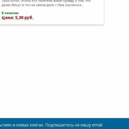
Лука хотел, чтобы его читатели знали правду о том, что
делал Иисус и что на самом деле с Ним случилось.
В наличии
Цена: 5,30 руб.
тиях и новых книгах. Подпишитесь на нашу email