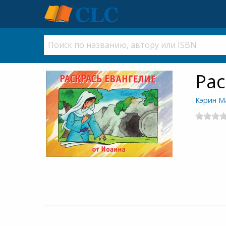
Рас
Кэрин М