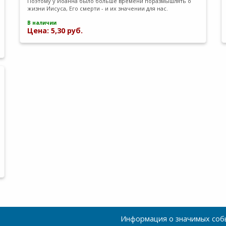
Поэтому у Иоанна было больше времени поразмышлять о
жизни Иисуса, Его смерти - и их значении для нас.
В наличии
Цена: 5,30 руб.
Информация о значимых собы