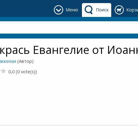
Меню
Поиск
Корз
крась Евангелие от Иоан
аккензи
(Автор)
0,0 (0 vote(s))