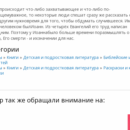
 происходит что-либо захватывающее и что-либо по-
ящемуважное, то некоторые люди спешат сразу же рассказать 
 другим нужновремя для того, чтобы обдумать случившееся. И
человеком былИоанн. Из четырёх Евангелий его труд написан
дним. Поэтому у Иоаннабыло больше времени поразмышлять о
, Его смерти - и ихзначении для нас.
егории
ы
»
Книги
»
Детская и подростковая литература
»
Библейские 
етей
ы
»
Книги
»
Детская и подростковая литература
»
Раскраски и 
ки
р так же обращали внимание на: